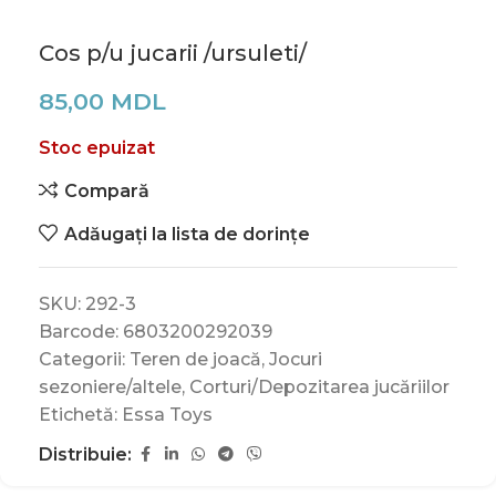
Cos p/u jucarii /ursuleti/
85,00
MDL
Stoc epuizat
Compară
Adăugați la lista de dorințe
SKU:
292-3
Barcode:
6803200292039
Categorii:
Teren de joacă
,
Jocuri
sezoniere/altele
,
Corturi/Depozitarea jucăriilor
Etichetă:
Essa Toys
Distribuie: