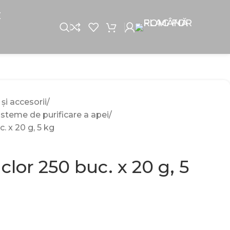
E
 și accesorii
isteme de purificare a apei
c. x 20 g, 5 kg
 clor 250 buc. x 20 g, 5