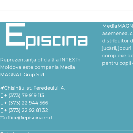
MediaMAGN
asemenea, ce
distribuitor 
jucării, jocur
complexe de 
Reprezentanța oficială a INTEX în
pentru copii
Moldova este compania
Media
MAGNAT Grup SRL.
Chișinău, st. Feredeului, 4.
+ (373) 79 919 113
+ (373) 22 944 566
+ (373) 22 92 81 32
office@episcina.md