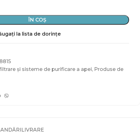
ÎN COȘ
ugați la lista de dorințe
8815
ltrare și sisteme de purificare a apei
,
Produse de
ANDĂRI
LIVRARE