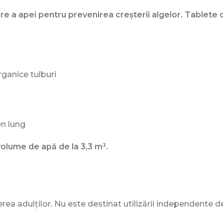
tare a apei pentru prevenirea creșterii algelor. Tablete 
organice tulburi
en lung
volume de apă de la 3,3 m³.
a adulților. Nu este destinat utilizării independente de