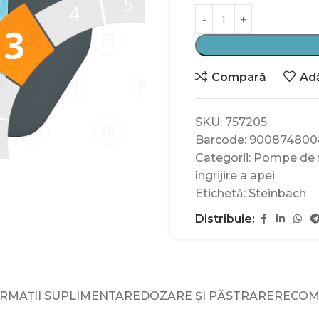
Compară
Adă
SKU:
757205
Barcode:
900874800
Categorii:
Pompe de fi
îngrijire a apei
Etichetă:
Steinbach
Distribuie:
RMAȚII SUPLIMENTARE
DOZARE ȘI PĂSTRARE
RECOM