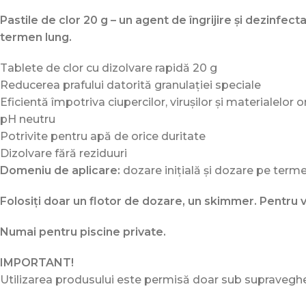
Pastile de clor 20 g – un agent de îngrijire și dezinfec
termen lung.
Tablete de clor cu dizolvare rapidă 20 g
Reducerea prafului datorită granulației speciale
Eficientă împotriva ciupercilor, virușilor și materialelor 
pH neutru
Potrivite pentru apă de orice duritate
Dizolvare fără reziduuri
Domeniu de aplicare:
dozare inițială și dozare pe term
Folosiți doar un flotor de dozare, un skimmer. Pentru 
Numai pentru piscine private.
IMPORTANT!
Utilizarea produsului este permisă doar sub supraveghere