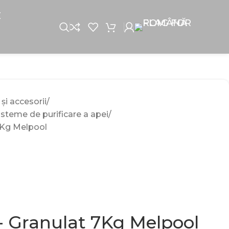
E
 și accesorii
isteme de purificare a apei
7Kg Melpool
 Granulat 7Kg Melpool