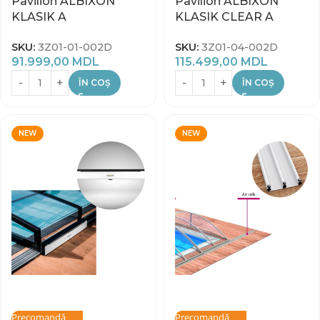
Pavilion ALBIXON
Pavilion ALBIXON
KLASIK A
KLASIK CLEAR A
SKU:
3Z01-01-002D
SKU:
3Z01-04-002D
91.999,00
MDL
115.499,00
MDL
ÎN COȘ
ÎN COȘ
NEW
NEW
Precomandă
Precomandă