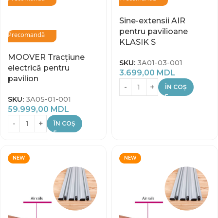
Sine-extensii AIR
pentru pavilioane
Precomandă
KLASIK S
MOOVER Tracțiune
SKU:
3A01-03-001
electrică pentru
3.699,00
MDL
pavilion
ÎN COȘ
SKU:
3A05-01-001
59.999,00
MDL
ÎN COȘ
NEW
NEW