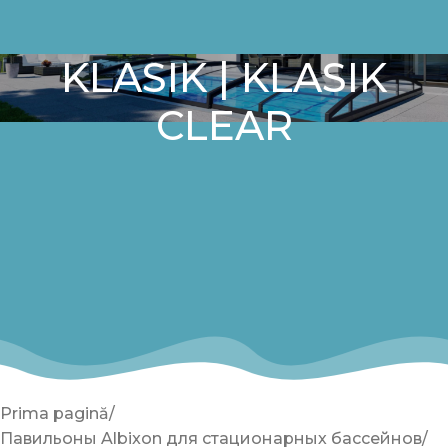
KLASIK | KLASIK
CLEAR
Prima pagină
Павильоны Albixon для стационарных бассейнов