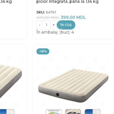
 136 kg
picior integrată, până la 136 kg
SKU:
64761
399,00
MDL
499,00
MDL
ÎN COȘ
În ambalaj (buc): 4
-18%