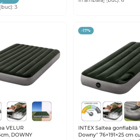
În ambalaj (buc): 6
(buc): 3
-17%
tea VELUR
INTEX Saltea gonflabilă 
25cm, DOWNY
Downy” 76×191×25 cm c