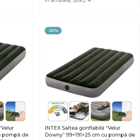
În ambalaj (buc): 4
-20%
“Velur
INTEX Saltea gonflabilă “Velur
u pompă de
Downy” 99×191×25 cm cu pompă de