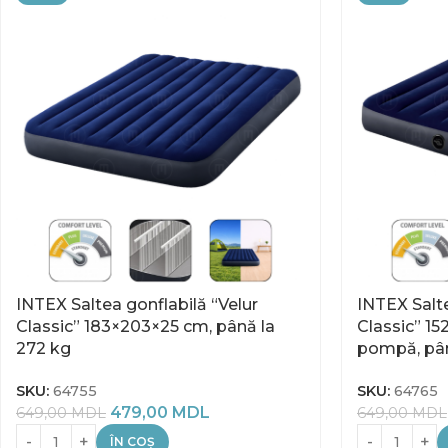
INTEX Saltea gonflabilă “Velur
INTEX Salte
Classic” 183×203×25 cm, până la
Classic” 15
272 kg
pompă, pân
SKU:
64755
SKU:
64765
479,00
MDL
649,00
MDL
649,00
MDL
ÎN COȘ