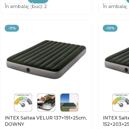
În ambalaj (buc): 2
În ambalaj 
-11%
-10%
INTEX Saltea VELUR 137×191×25cm,
INTEX Sal
DOWNY
152×203×