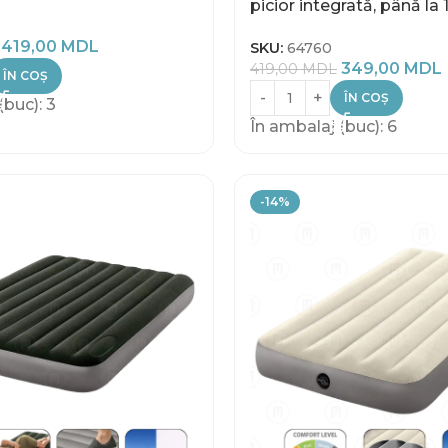
picior integrată, până la
419,00
MDL
SKU:
64760
349,00
MDL
419,00
MDL
ÎN COȘ
ÎN COȘ
(buc): 3
În ambalaj (buc): 6
-14%