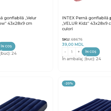
 gonflabilă „Velur
INTEX Pernă gonflabilă 
low” 43х28х9 cm
„VELUR Kidz” 43x28x9 cm
culori
SKU:
68676
39,00
MDL
ÎN COȘ
ÎN COȘ
(buc): 24
În ambalaj (buc): 24
-20%