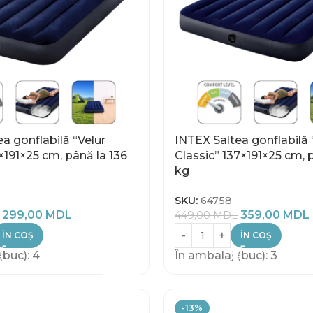
a gonflabilă “Velur
INTEX Saltea gonflabilă 
×191×25 cm, până la 136
Classic” 137×191×25 cm, 
kg
SKU:
64758
299,00
MDL
359,00
MDL
449,00
MDL
ÎN COȘ
ÎN COȘ
(buc): 4
În ambalaj (buc): 3
-13%