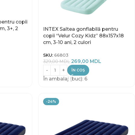
pentru copii
, 3+, 2
INTEX Saltea gonflabilă pentru
copii “Velur Cozy Kidz” 88x157x18
cm, 3-10 ani, 2 culori
SKU:
66803
269,00
MDL
329,00
MDL
ÎN COȘ
În ambalaj (buc): 6
-24%