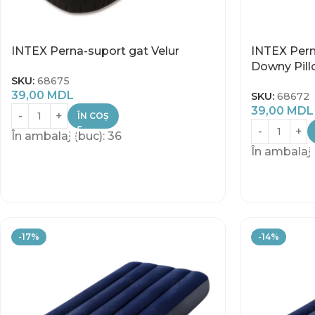
INTEX Perna-suport gat Velur
INTEX Pernă
Downy Pil
SKU:
68675
39,00
MDL
SKU:
68672
39,00
MDL
ÎN COȘ
În ambalaj (buc): 36
În ambalaj 
-17%
-14%