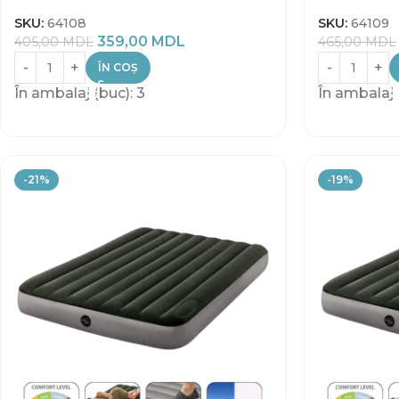
SKU:
64108
SKU:
64109
359,00
MDL
405,00
MDL
465,00
MDL
ÎN COȘ
În ambalaj (buc): 3
În ambalaj 
-21%
-19%