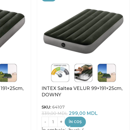
191×25cm,
INTEX Saltea VELUR 99×191×25cm,
DOWNY
SKU:
64107
299,00
MDL
339,00
MDL
ÎN COȘ