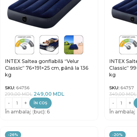
INTEX Saltea gonflabilă “Velur
INTEX Salte
Classic” 76×191×25 cm, până la 136
Classic” 99
kg
kg
SKU:
64756
SKU:
64757
249,00
MDL
299,00
MDL
349,00
MDL
ÎN COȘ
În ambalaj (buc): 6
În ambalaj 
-26%
-20%