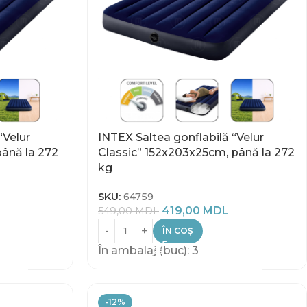
“Velur
INTEX Saltea gonflabilă “Velur
până la 272
Classic” 152x203x25cm, până la 272
kg
SKU:
64759
419,00
MDL
549,00
MDL
ÎN COȘ
În ambalaj (buc): 3
-12%