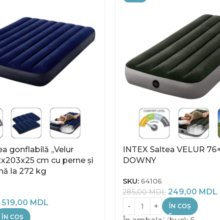
a gonflabilă „Velur
INTEX Saltea VELUR 76×
2x203x25 cm cu perne și
DOWNY
ă la 272 kg
SKU:
64106
249,00
MDL
285,00
MDL
519,00
MDL
ÎN COȘ
ÎN COȘ