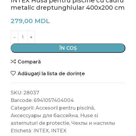
INTEX Husă pentru piscine cu cadru
metalic dreptunghiular 400х200 cm
279,00
MDL
ÎN COȘ
Compară
Adăugați la lista de dorințe
SKU:
28037
Barcode:
6941057404004
Categorii:
Accesorii pentru piscină
,
Аксессуары для бассейна
,
Huse si
asternuturi de protectie
,
Чехлы и настилы
Etichetă:
INTEX
,
INTEX