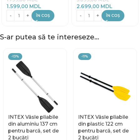
1.599,00
MDL
2.699,00
MDL
ÎN COȘ
ÎN COȘ
S-ar putea să te intereseze…
-13%
-11%
INTEX Vâsle pliabile
INTEX Vâsle pliabile
din aluminiu 137 cm
din plastic 122 cm
pentru barcă, set de
pentru barcă, set de
2 bucăți
2 bucăți