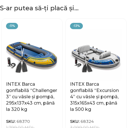
S-ar putea să-ți placă și…
-11%
-13%
INTEX Barca
INTEX Barca
gonflabilă “Challenger
gonflabilă “Excursion
3” cu vâsle și pompă,
4” cu vâsle și pompă,
295x137x43 cm, până
315x165x43 cm, până
la 320 kg
la 500 kg
SKU:
68370
SKU:
68324
1.799,00
MDL
3.099,00
MDL