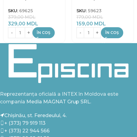
SKU:
69625
SKU:
59623
379,00
MDL
179,00
MDL
329,00
MDL
159,00
MDL
ÎN COȘ
ÎN COȘ
Reprezentanța oficială a INTEX în Moldova este
compania
Media MAGNAT Grup SRL.
Chișinău, st. Feredeului, 4.
+ (373) 79 919 113
+ (373) 22 944 566