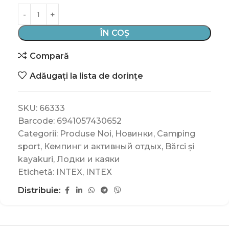
ÎN COȘ
Compară
Adăugați la lista de dorințe
SKU:
66333
Barcode:
6941057430652
Categorii:
Produse Noi
,
Новинки
,
Camping
sport
,
Кемпинг и активный отдых
,
Bărci și
kayakuri
,
Лодки и каяки
Etichetă:
INTEX
,
INTEX
Distribuie: