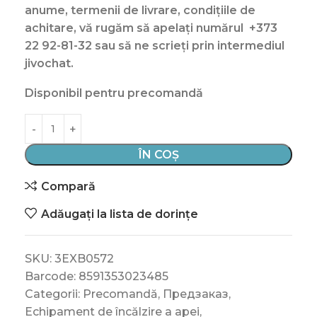
anume, termenii de livrare, condițiile de
achitare, vă rugăm să apelați numărul
+373
22 92-81-32 sau să ne scrieți prin intermediul
jivochat.
Disponibil pentru precomandă
ÎN COȘ
Compară
Adăugați la lista de dorințe
SKU:
3EXB0572
Barcode:
8591353023485
Categorii:
Precomandă
,
Предзаказ
,
Echipament de încălzire a apei
,