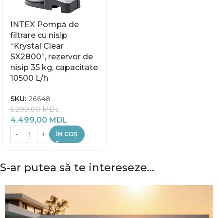
INTEX Pompă de
filtrare cu nisip
“Krystal Clear
SX2800”, rezervor de
nisip 35 kg, capacitate
10500 L/h
SKU:
26648
5.299,00
MDL
4.499,00
MDL
ÎN COȘ
S-ar putea să te intereseze…