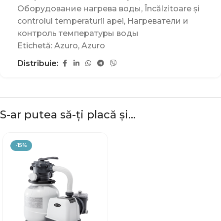
Оборудование нагрева воды
,
Încălzitoare și
controlul temperaturii apei
,
Нагреватели и
контроль температуры воды
Etichetă:
Azuro
,
Azuro
Distribuie:
S-ar putea să-ți placă și…
-15%