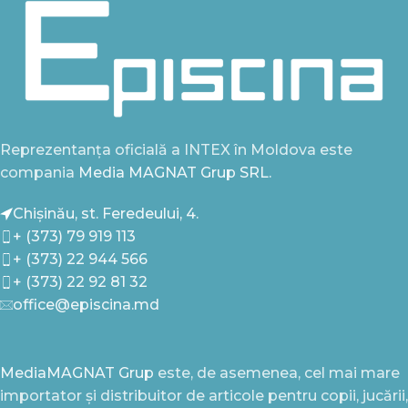
Reprezentanța oficială a INTEX în Moldova este
compania
Media MAGNAT Grup SRL.
Chișinău, st. Feredeului, 4.
+ (373) 79 919 113
+ (373) 22 944 566
+ (373) 22 92 81 32
office@episcina.md
MediaMAGNAT Grup
este, de asemenea, cel mai mare
importator și distribuitor de articole pentru copii, jucării,