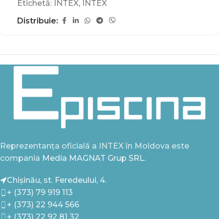
Etichetă:
INTEX
,
INTEX
Distribuie:
Reprezentanța oficială a INTEX în Moldova este
compania
Media MAGNAT Grup SRL.
Chișinău, st. Feredeului, 4.
+ (373) 79 919 113
+ (373) 22 944 566
+ (373) 22 92 81 32