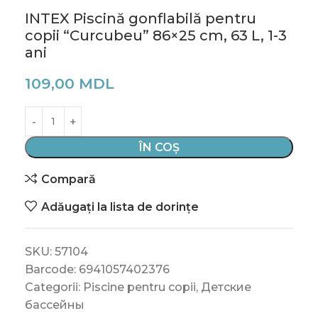
INTEX Piscină gonflabilă pentru
copii “Curcubeu” 86×25 cm, 63 L, 1-3
ani
109,00
MDL
ÎN COȘ
Compară
Adăugați la lista de dorințe
SKU:
57104
Barcode:
6941057402376
Categorii:
Piscine pentru copii
,
Детские
бассейны