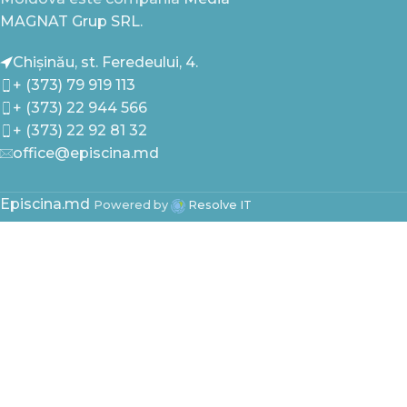
MAGNAT Grup SRL.
Chișinău, st. Feredeului, 4.
+ (373) 79 919 113
+ (373) 22 944 566
+ (373) 22 92 81 32
office@episcina.md
Episcina.md
Powered by
Resolve IT