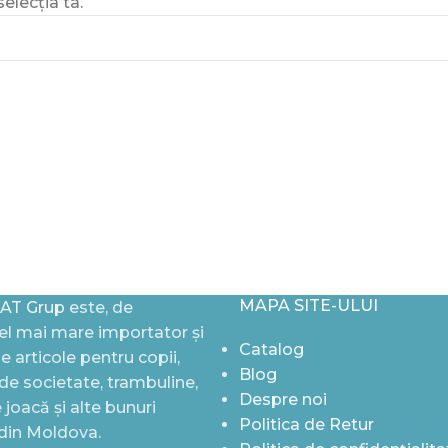
elecția ta.
MAPA SITE-ULUI
AT Grup
este, de
l mai mare importator și
Catalog
de articole pentru copii,
Blog
i de societate, trambuline,
Despre noi
joacă și alte bunuri
Politica de Retur
 din Moldova.