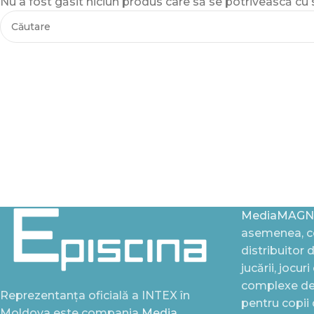
Nu a fost găsit niciun produs care să se potrivească cu s
MediaMAGN
asemenea, ce
distribuitor 
jucării, jocur
complexe de 
Reprezentanța oficială a INTEX în
pentru copii
Moldova este compania
Media