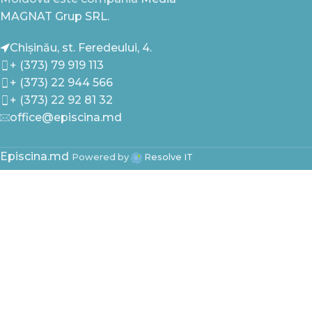
MAGNAT Grup SRL.
Chișinău, st. Feredeului, 4.
+ (373) 79 919 113
+ (373) 22 944 566
+ (373) 22 92 81 32
office@episcina.md
Episcina.md
Powered by
Resolve IT