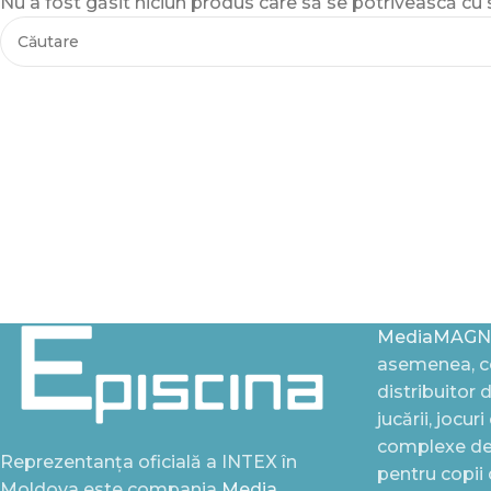
Nu a fost găsit niciun produs care să se potrivească cu s
MediaMAGN
asemenea, ce
distribuitor 
jucării, jocur
complexe de 
Reprezentanța oficială a INTEX în
pentru copii
Moldova este compania
Media