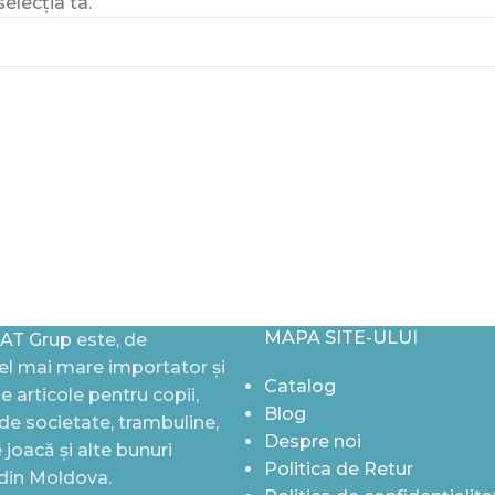
elecția ta.
MAPA SITE-ULUI
AT Grup
este, de
l mai mare importator și
Catalog
de articole pentru copii,
Blog
i de societate, trambuline,
Despre noi
joacă și alte bunuri
Politica de Retur
 din Moldova.