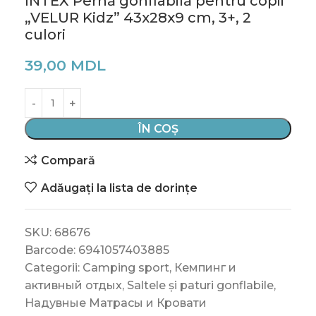
INTEX Pernă gonflabilă pentru copii
„VELUR Kidz” 43x28x9 cm, 3+, 2
culori
39,00
MDL
ÎN COȘ
Compară
Adăugați la lista de dorințe
SKU:
68676
Barcode:
6941057403885
Categorii:
Camping sport
,
Кемпинг и
активный отдых
,
Saltele și paturi gonflabile
,
Надувные Матрасы и Кровати