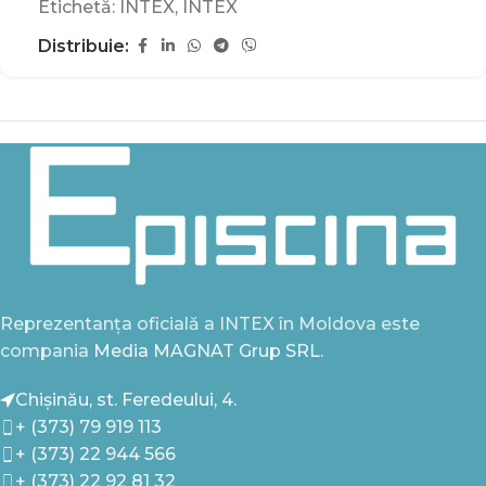
Etichetă:
INTEX
,
INTEX
Distribuie:
Reprezentanța oficială a INTEX în Moldova este
compania
Media MAGNAT Grup SRL.
Chișinău, st. Feredeului, 4.
+ (373) 79 919 113
+ (373) 22 944 566
+ (373) 22 92 81 32