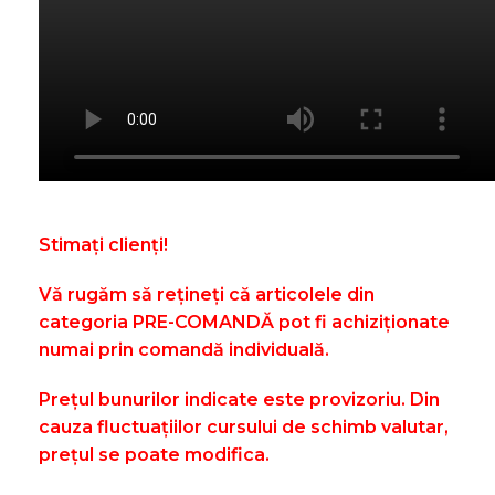
Stimați clienți!
Vă rugăm să rețineți că articolele din
categoria PRE-COMANDĂ pot fi achiziționate
numai prin comandă individuală.
Prețul bunurilor indicate este provizoriu. Din
cauza fluctuațiilor cursului de schimb valutar,
prețul se poate modifica.