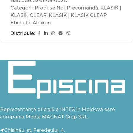
Barcode:
3Z01-06-002D
Categorii:
Produse Noi
,
Precomandă
,
KLASIK |
KLASIK CLEAR
,
KLASIK | KLASIK CLEAR
Etichetă:
Albixon
Distribuie:
Reprezentanța oficială a INTEX în Moldova este
compania
Media MAGNAT Grup SRL.
Chișinău, st. Feredeului, 4.