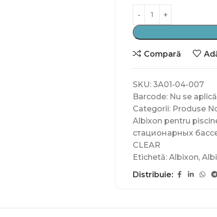
Compară
Adă
SKU:
3A01-04-007
Barcode:
Nu se aplică
Categorii:
Produse No
Albixon pentru piscin
стационарных басс
CLEAR
Etichetă:
Albixon
,
Alb
Distribuie: