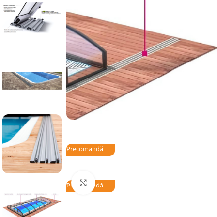
Precomandă
Click to enlarge
Precomandă