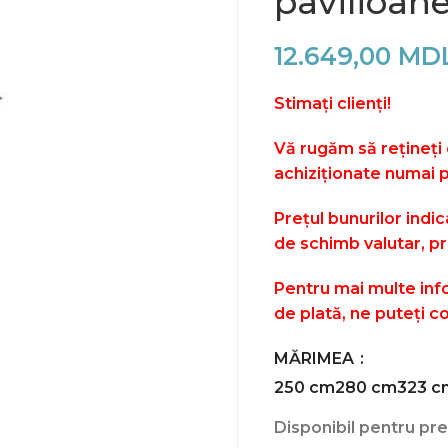
pavilioan
12.649,00
MD
Stimați clienți!
Vă rugăm să rețineți
achiziționate numai 
Prețul bunurilor indic
de schimb valutar, pr
Pentru mai multe info
de plată, ne puteți c
MĂRIMEA
250 cm
280 cm
323 c
Disponibil pentru p