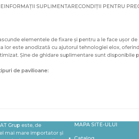
RE
INFORMAȚII SUPLIMENTARE
CONDIȚII PENTRU PR
scunde elementele de fixare și pentru a le face ușor de 
 lor este anodizată cu ajutorul tehnologiei elox, oferind 
ptimizat. Șine de ghidare suplimentare sunt disponibile 
puri de pavilioane:
MAPA SITE-ULUI
AT Grup
este, de
l mai mare importator și
Catalog