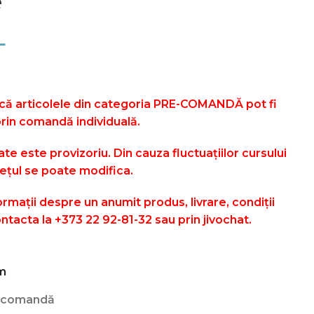
e
L
 că articolele din categoria PRE-COMANDĂ pot fi
prin comandă individuală.
ate este provizoriu. Din cauza fluctuațiilor cursului
ețul se poate modifica.
rmații despre un anumit produs, livrare, condiții
ontacta la +373 22 92-81-32 sau prin jivochat.
m
recomandă