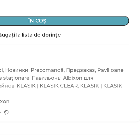
ÎN COȘ
ugați la lista de dorințe
i
,
Новинки
,
Precomandă
,
Предзаказ
,
Pavilioane
e staționare
,
Павильоны Albixon для
ейнов
,
KLASIK | KLASIK CLEAR
,
KLASIK | KLASIK
ixon