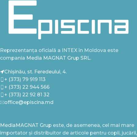
Reprezentanța oficială a INTEX în Moldova este
compania
Media MAGNAT Grup SRL.
Chișinău, st. Feredeului, 4.
+ (373) 79 919 113
+ (373) 22 944 566
+ (373) 22 92 81 32
office@episcina.md
MediaMAGNAT Grup
este, de asemenea, cel mai mare
importator și distribuitor de articole pentru copii, jucării,