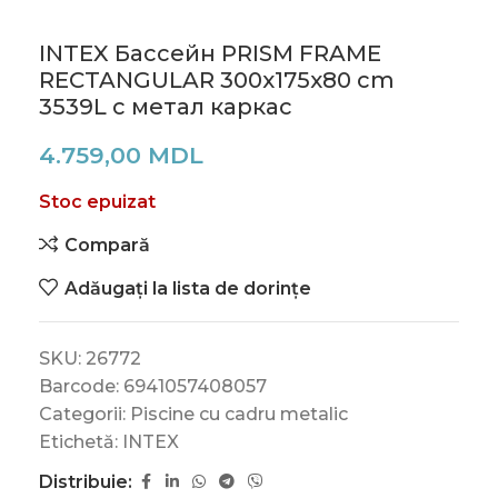
INTEX Бассейн PRISM FRAME
RECTANGULAR 300х175х80 cm
3539L c метал каркас
4.759,00
MDL
Stoc epuizat
Compară
Adăugați la lista de dorințe
SKU:
26772
Barcode:
6941057408057
Categorii:
Piscine cu cadru metalic
Etichetă:
INTEX
Distribuie: