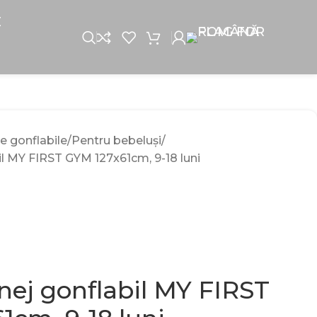
E
e gonflabile
Pentru bebeluși
l MY FIRST GYM 127x61cm, 9-18 luni
ej gonflabil MY FIRST