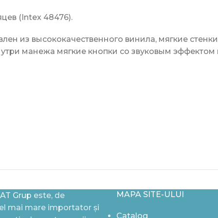
яцев (Intex 48476).
влен из высококачественного винила, мягкие стенк
утри манежа мягкие кнопки со звуковым эффектом н
MAPA SITE-ULUI
AT Grup
este, de
l mai mare importator și
Catalog