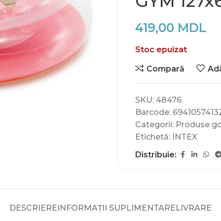
GYM 127x6
419,00
MDL
Stoc epuizat
Compară
Adă
SKU:
48476
Barcode:
6941057413
Categorii:
Produse go
Etichetă:
INTEX
Distribuie:
DESCRIERE
INFORMAȚII SUPLIMENTARE
LIVRARE