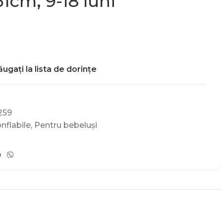
1cm, 9-18 luni
ugați la lista de dorințe
259
nflabile
,
Pentru bebeluși