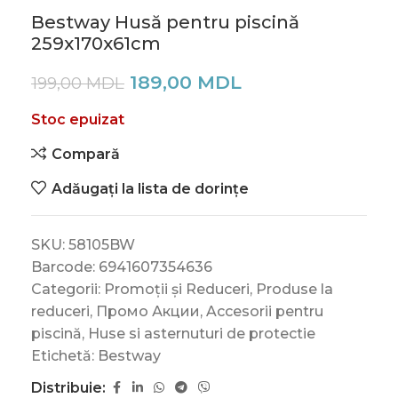
Bestway Husă pentru piscină
259х170х61cm
189,00
MDL
199,00
MDL
Stoc epuizat
Compară
Adăugați la lista de dorințe
SKU:
58105BW
Barcode:
6941607354636
Categorii:
Promoții și Reduceri
,
Produse la
reduceri
,
Промо Акции
,
Accesorii pentru
piscină
,
Huse si asternuturi de protectie
Etichetă:
Bestway
Distribuie: