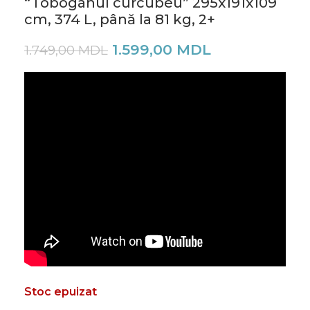
“Toboganul curcubeu” 295x191x109
cm, 374 L, până la 81 kg, 2+
1.599,00
MDL
1.749,00
MDL
Stoc epuizat