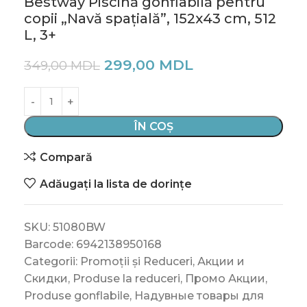
Bestway Piscină gonflabilă pentru
copii „Navă spațială”, 152х43 cm, 512
L, 3+
299,00
MDL
349,00
MDL
ÎN COȘ
Compară
Adăugați la lista de dorințe
SKU:
51080BW
Barcode:
6942138950168
Categorii:
Promoții și Reduceri
,
Акции и
Скидки
,
Produse la reduceri
,
Промо Акции
,
Produse gonflabile
,
Надувные товары для