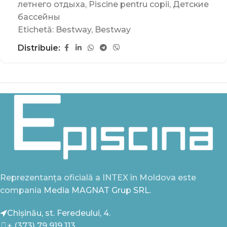
летнего отдыха
,
Piscine pentru copii
,
Детские
бассейны
Etichetă:
Bestway
,
Bestway
Distribuie:
Reprezentanța oficială a INTEX în Moldova este
compania
Media MAGNAT Grup SRL.
Chișinău, st. Feredeului, 4.
+ (373) 79 919 113