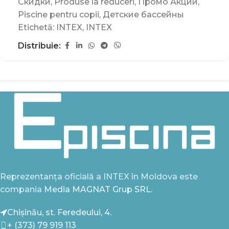
Скидки
,
Produse la reduceri
,
Промо Акции
,
Piscine pentru copii
,
Детские бассейны
Etichetă:
INTEX
,
INTEX
Distribuie:
Reprezentanța oficială a INTEX în Moldova este
compania
Media MAGNAT Grup SRL.
Chișinău, st. Feredeului, 4.
+ (373) 79 919 113