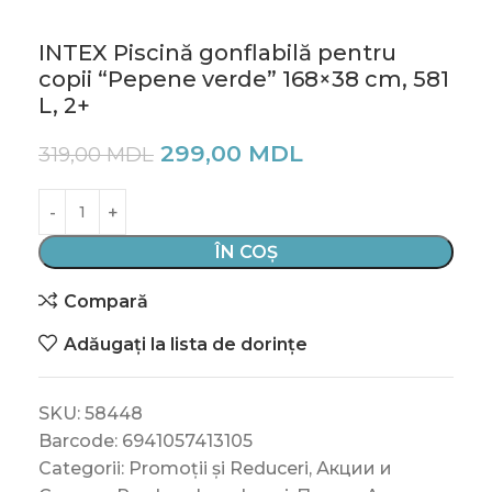
INTEX Piscină gonflabilă pentru
copii “Pepene verde” 168×38 cm, 581
L, 2+
299,00
MDL
319,00
MDL
ÎN COȘ
Compară
Adăugați la lista de dorințe
SKU:
58448
Barcode:
6941057413105
Categorii:
Promoții și Reduceri
,
Акции и