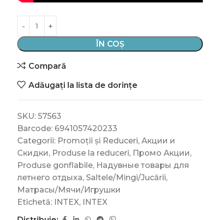
ÎN COȘ
Compară
Adăugați la lista de dorințe
SKU:
57563
Barcode:
6941057420233
Categorii:
Promoții și Reduceri
,
Акции и
Скидки
,
Produse la reduceri
,
Промо Акции
,
Produse gonflabile
,
Надувные товары для
летнего отдыха
,
Saltele/Mingi/Jucării
,
Матрасы/Мячи/Игрушки
Etichetă:
INTEX
,
INTEX
Distribuie: