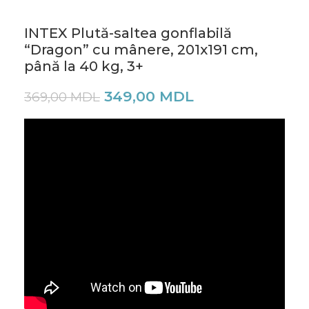
INTEX Plută-saltea gonflabilă
“Dragon” cu mânere, 201х191 cm,
până la 40 kg, 3+
349,00
MDL
369,00
MDL