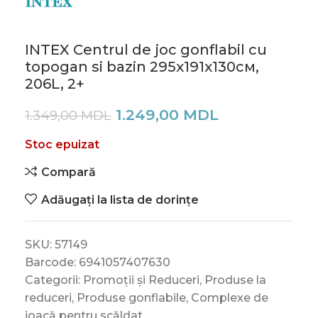
INTEX Centrul de joc gonflabil cu
topogan si bazin 295x191x130см,
206L, 2+
1.249,00
MDL
1.349,00
MDL
Stoc epuizat
Compară
Adăugați la lista de dorințe
SKU:
57149
Barcode:
6941057407630
Categorii:
Promoții și Reduceri
,
Produse la
reduceri
,
Produse gonflabile
,
Complexe de
joacă pentru scăldat