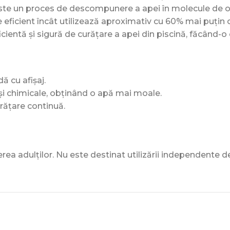
ste un proces de descompunere a apei în molecule de oxi
e eficient încât utilizează aproximativ cu 60% mai puțin c
ntă și sigură de curățare a apei din piscină, făcând-o c
ă cu afișaj.
r și chimicale, obținând o apă mai moale.
rățare continuă.
a adulților. Nu este destinat utilizării independente de