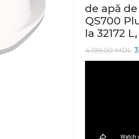
de apă de 
QS700 Plu
la 32172 L
3
4.199,00
MDL