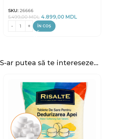
SKU:
26666
4.899,00
MDL
5.499,00
MDL
ÎN COȘ
S-ar putea să te intereseze…