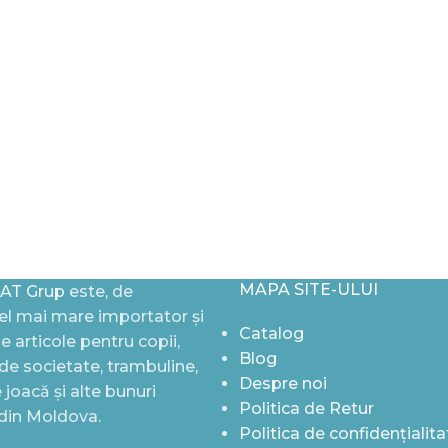
MAPA SITE-ULUI
AT Grup
este, de
l mai mare importator și
Catalog
de articole pentru copii,
Blog
i de societate, trambuline,
Despre noi
joacă și alte bunuri
Politica de Retur
 din Moldova.
Politica de confidențialita