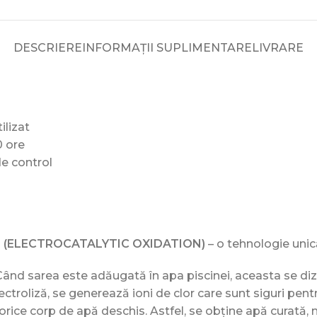
DESCRIERE
INFORMAȚII SUPLIMENTARE
LIVRARE
ilizat
0 ore
e control
 (ELECTROCATALYTIC OXIDATION)
– o tehnologie unic
 Când sarea este adăugată în apa piscinei, aceasta se dizo
 electroliză, se generează ioni de clor care sunt siguri pe
rice corp de apă deschis. Astfel, se obține apă curată,