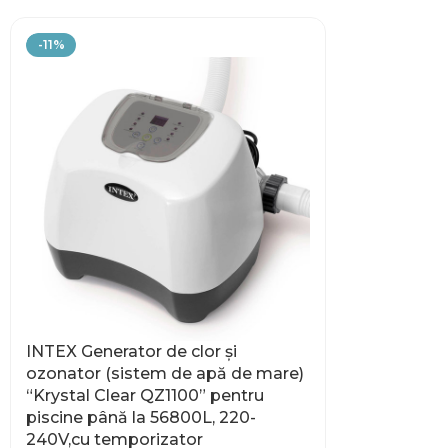
-11%
INTEX Generator de clor și
ozonator (sistem de apă de mare)
“Krystal Clear QZ1100” pentru
piscine până la 56800L, 220-
240V,cu temporizator