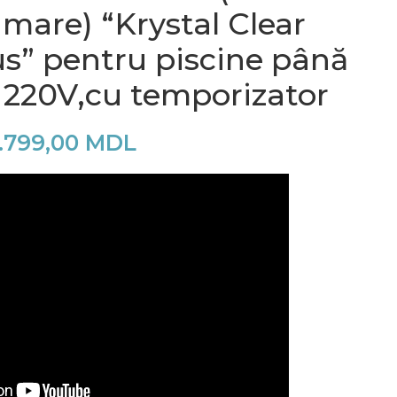
mare) “Krystal Clear
s” pentru piscine până
, 220V,cu temporizator
.799,00
MDL