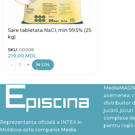
Sare tabletata NaCI, min 99.5% (25
kg)
SKU:
00008
219,00
MDL
ÎN COȘ
MediaMAGN
asemenea, ce
distribuitor 
jucării, jocur
complexe de 
Reprezentanța oficială a INTEX în
pentru copii
Moldova este compania
Media