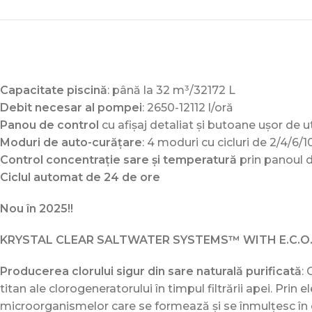
Capacitate piscină
: până la 32 m³/32172 L
Debit necesar al pompei
: 2650-12112 l/oră
Panou de control
cu afișaj detaliat și butoane ușor de ut
Moduri de auto-curățare
: 4 moduri cu cicluri de 2/4/6/1
Control concentrație sare și temperatură
prin panoul d
Ciclul automat de 24 de ore
Nou în 2025!!
KRYSTAL CLEAR SALTWATER SYSTEMS™ WITH E.C.O.
Producerea clorului sigur din sare naturală purificată
:
titan ale clorogeneratorului în timpul filtrării apei. Prin
microorganismelor care se formează și se înmulțesc în o