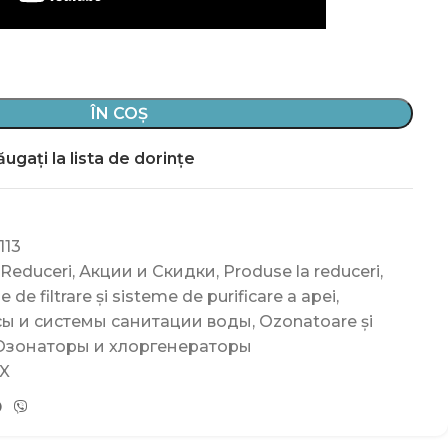
ÎN COȘ
ugați la lista de dorințe
113
 Reduceri
,
Акции и Скидки
,
Produse la reduceri
,
de filtrare și sisteme de purificare a apei
,
ы и системы санитации воды
,
Ozonatoare și
Озонаторы и хлоргенераторы
X