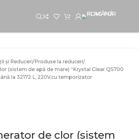
E
i și Reduceri
Produse la reduceri
lor (sistem de apă de mare) “Krystal Clear QS700
până la 32172 L, 220V,cu temporizator
erator de clor (sistem