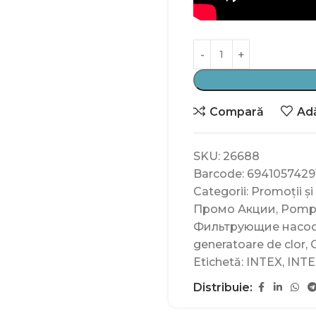
Compară
Adă
SKU:
26688
Barcode:
6941057429
Categorii:
Promoții și
Промо Акции
,
Pompe 
Фильтрующие насос
generatoare de clor
,
Etichetă:
INTEX
,
INTE
Distribuie: