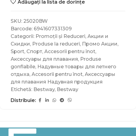
Adăugați la lista de dorințe
SKU:
25020BW
Barcode:
6941607331309
Categorii:
Promoții și Reduceri
,
Акции и
Скидки
,
Produse la reduceri
,
Промо Акции
,
Sport
,
Спорт
,
Accesorii pentru înot
,
Аксессуары для плавания
,
Produse
gonflabile
,
Надувные товары для летнего
отдыха
,
Accesorii pentru înot
,
Аксессуары
для плавания Надувная продукция
Etichetă:
Bestway
,
Bestway
Distribuie: