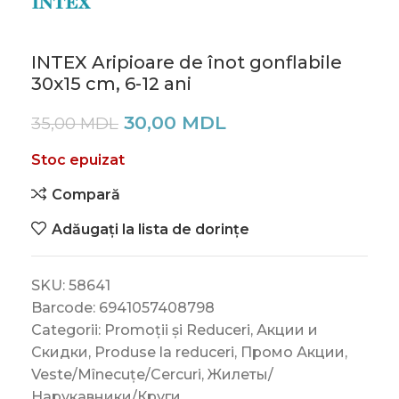
INTEX Aripioare de înot gonflabile
30х15 cm, 6-12 ani
30,00
MDL
35,00
MDL
Stoc epuizat
Compară
Adăugați la lista de dorințe
SKU:
58641
Barcode:
6941057408798
Categorii:
Promoții și Reduceri
,
Акции и
Скидки
,
Produse la reduceri
,
Промо Акции
,
Veste/Mînecuțe/Cercuri
,
Жилеты/
Нарукавники/Круги