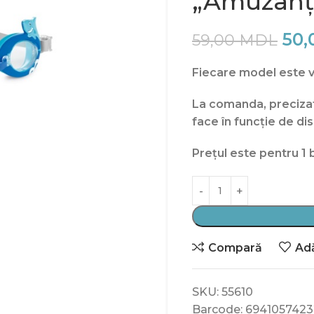
„Amuzanți”
50,
59,00
MDL
Fiecare model este vâ
La comanda, precizati
face în funcție de dis
Prețul este pentru 1 
Compară
Adă
SKU:
55610
Barcode:
6941057423