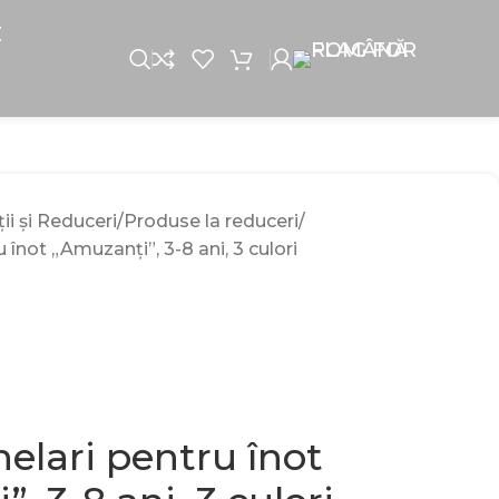
E
i și Reduceri
Produse la reduceri
înot „Amuzanți”, 3-8 ani, 3 culori
elari pentru înot