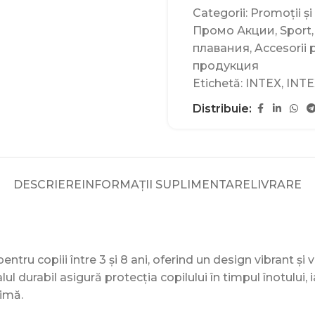
Categorii:
Promoții și
Промо Акции
,
Sport
,
плавания
,
Accesorii 
продукция
Etichetă:
INTEX
,
INTE
Distribuie:
DESCRIERE
INFORMAȚII SUPLIMENTARE
LIVRARE
ntru copiii între 3 și 8 ani, oferind un design vibrant și 
alul durabil asigură protecția copilului în timpul înotului,
timă.