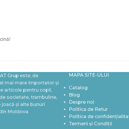
cină!
MAPA SITE-ULUI
AT Grup
este, de
l mai mare importator și
Catalog
de articole pentru copii,
Blog
i de societate, trambuline,
Despre noi
joacă și alte bunuri
Politica de Retur
 din Moldova.
Politica de confidențialita
Termeni și Condiții