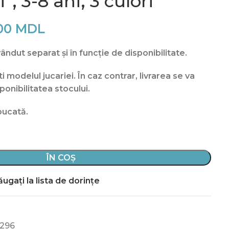
, 3-8 ani, 3 culori
00
MDL
ndut separat și în funcție de disponibilitate.
 modelul jucariei. În caz contrar, livrarea se va
ponibilitatea stocului.
bucată.
ÎN COȘ
ugați la lista de dorințe
296