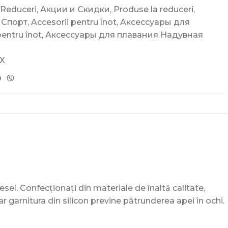
 Reduceri
,
Акции и Скидки
,
Produse la reduceri
,
Спорт
,
Accesorii pentru înot
,
Аксессуары для
pentru înot
,
Аксессуары для плавания Надувная
X
vesel. Confecționați din materiale de înaltă calitate,
 iar garnitura din silicon previne pătrunderea apei în ochi.