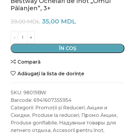
Bestway Ochelari de înot „Omul
Păianjen”, 3+
35,00
MDL
39,00
MDL
ÎN COȘ
Compară
Adăugați la lista de dorințe
SKU:
98019BW
Barcode:
6941607355954
Categorii:
Promoții și Reduceri
,
Акции и
Скидки
,
Produse la reduceri
,
Промо Акции
,
Produse gonflabile
,
Надувные товары для
летнего отдыха
,
Accesorii pentru înot
,