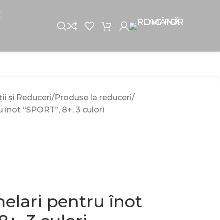
E
i și Reduceri
Produse la reduceri
 înot “SPORT”, 8+, 3 culori
elari pentru înot