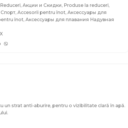
 Reduceri
,
Акции и Скидки
,
Produse la reduceri
,
Спорт
,
Accesorii pentru înot
,
Аксессуары для
pentru înot
,
Аксессуары для плавания Надувная
X
u un strat anti-aburire, pentru o vizibilitate clară în apă.
lui.