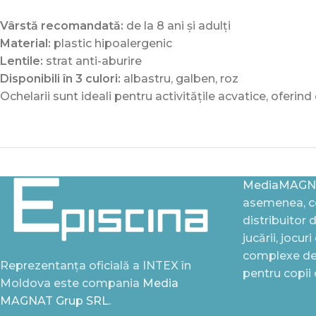
Vârstă recomandată:
de la 8 ani și adulți
Material:
plastic hipoalergenic
Lentile:
strat anti-aburire
Disponibili în 3 culori:
albastru, galben, roz
Ochelarii sunt ideali pentru activitățile acvatice, oferin
MediaMAGN
asemenea, ce
distribuitor 
jucării, jocur
complexe de 
Reprezentanța oficială a INTEX în
pentru copii
Moldova este compania
Media
MAGNAT Grup SRL.