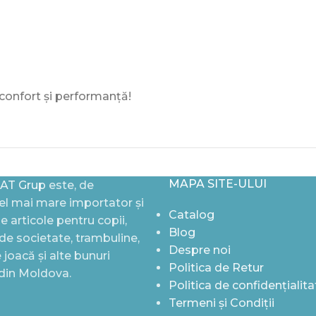
d confort și performanță!
MAPA SITE-ULUI
AT Grup
este, de
l mai mare importator și
Catalog
de articole pentru copii,
Blog
i de societate, trambuline,
Despre noi
joacă și alte bunuri
Politica de Retur
 din Moldova.
Politica de confidențialita
Termeni și Condiții