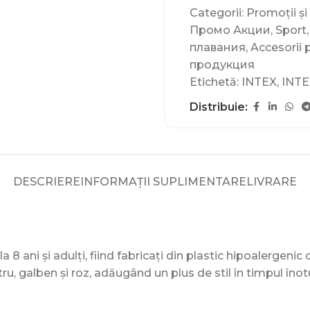
Categorii:
Promoții și
Промо Акции
,
Sport
,
плавания
,
Accesorii 
продукция
Etichetă:
INTEX
,
INTE
Distribuie:
DESCRIERE
INFORMAȚII SUPLIMENTARE
LIVRARE
 8 ani și adulți, fiind fabricați din plastic hipoalergenic c
ru, galben și roz, adăugând un plus de stil în timpul înotu