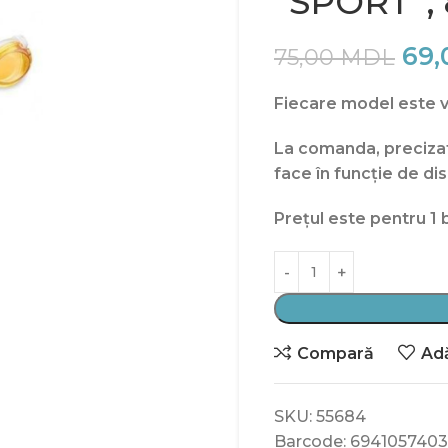
“SPORT”, 8
69
75,00
MDL
Fiecare model este vâ
La comanda, precizati
face în funcție de dis
Prețul este pentru 1 
Compară
Adă
SKU:
55684
Barcode:
694105740