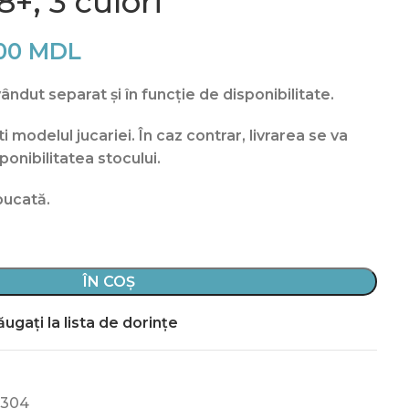
+, 3 culori
,00
MDL
ndut separat și în funcție de disponibilitate.
 modelul jucariei. În caz contrar, livrarea se va
ponibilitatea stocului.
bucată.
ÎN COȘ
ugați la lista de dorințe
3304