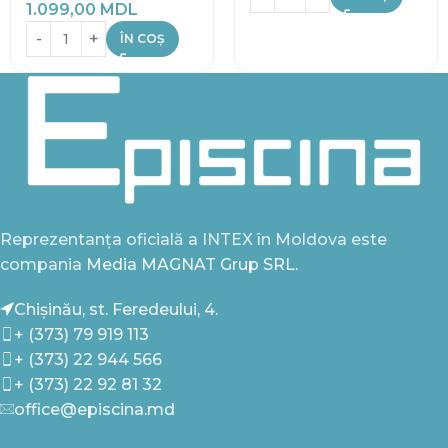
1.099,00
MDL
ÎN COȘ
Reprezentanța oficială a INTEX în Moldova este
compania
Media MAGNAT Grup SRL.
Chișinău, st. Feredeului, 4.
+ (373) 79 919 113
+ (373) 22 944 566
+ (373) 22 92 81 32
office@episcina.md