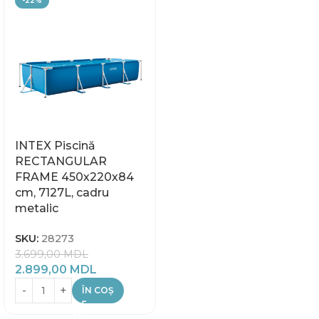
-22%
INTEX Piscină
RECTANGULAR
FRAME 450х220х84
cm, 7127L, cadru
metalic
SKU:
28273
3.699,00
MDL
2.899,00
MDL
ÎN COȘ