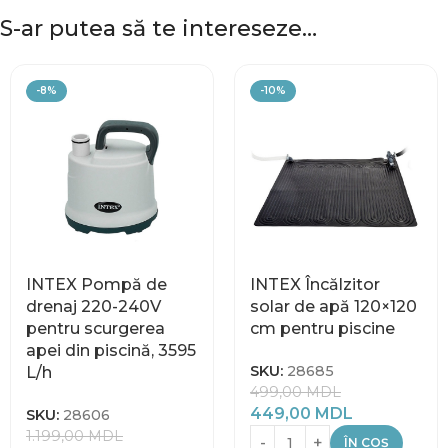
S-ar putea să te intereseze…
-8%
-10%
INTEX Pompă de
INTEX Încălzitor
drenaj 220-240V
solar de apă 120×120
pentru scurgerea
cm pentru piscine
apei din piscină, 3595
SKU:
28685
L/h
499,00
MDL
449,00
MDL
SKU:
28606
1.199,00
MDL
ÎN COȘ