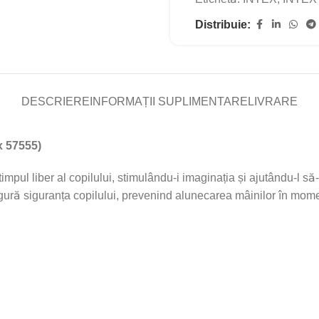
Distribuie:
DESCRIERE
INFORMAȚII SUPLIMENTARE
LIVRARE
x 57555)
impul liber al copilului, stimulându-i imaginația și ajutându-l să
ură siguranța copilului, prevenind alunecarea mâinilor în momen