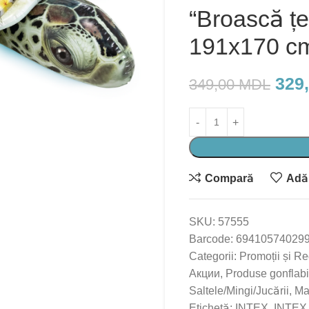
“Broască ț
191х170 cm
329
349,00
MDL
Compară
Adău
SKU:
57555
Barcode:
69410574029
Categorii:
Promoții și Re
Акции
,
Produse gonflabi
Saltele/Mingi/Jucării
,
Ма
Etichetă:
INTEX
,
INTEX