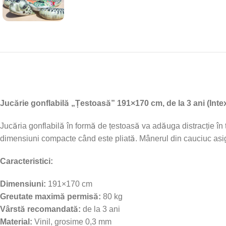
Jucărie gonflabilă „Țestoasă” 191×170 cm, de la 3 ani (Inte
Jucăria gonflabilă în formă de țestoasă va adăuga distracție în t
dimensiuni compacte când este pliată. Mânerul din cauciuc asig
Caracteristici:
Dimensiuni:
191×170 cm
Greutate maximă permisă:
80 kg
Vârstă recomandată:
de la 3 ani
Material:
Vinil, grosime 0,3 mm