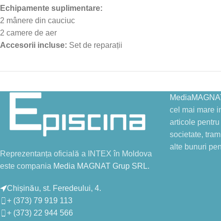
Echipamente suplimentare:
2 mânere din cauciuc
2 camere de aer
Accesorii incluse:
Set de reparații
MediaMAGNAT
cel mai mare im
articole pentru 
societate, tra
alte bunuri pen
Reprezentanța oficială a INTEX în Moldova
este compania
Media MAGNAT Grup SRL.
Chișinău, st. Feredeului, 4.
+ (373) 79 919 113
+ (373) 22 944 566