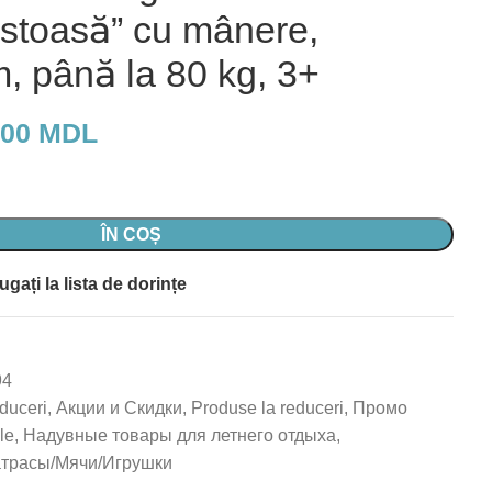
estoasă” cu mânere,
, până la 80 kg, 3+
,00
MDL
ÎN COȘ
gați la lista de dorințe
94
duceri
,
Акции и Скидки
,
Produse la reduceri
,
Промо
le
,
Надувные товары для летнего отдыха
,
трасы/Мячи/Игрушки