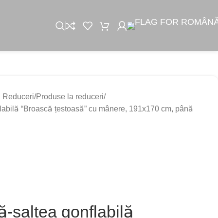
i Reduceri
Produse la reduceri
labilă “Broască țestoasă” cu mânere, 191х170 cm, până
-saltea gonflabilă