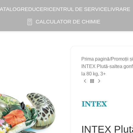
ATALOG
REDUCERI
CENTRUL DE SERVICE
LIVRARE
CALCULATOR DE CHIMIE
Prima pagină
Promoții ș
INTEX Plută-saltea gonf
la 80 kg, 3+
INTEX Plută