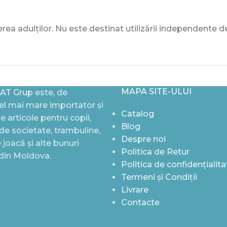
a adulților. Nu este destinat utilizării independente de
MAPA SITE-ULUI
AT Grup
este, de
l mai mare importator și
Catalog
de articole pentru copii,
Blog
i de societate, trambuline,
Despre noi
joacă și alte bunuri
Politica de Retur
 din Moldova.
Politica de confidențialita
Termeni și Condiții
Livrare
Contacte