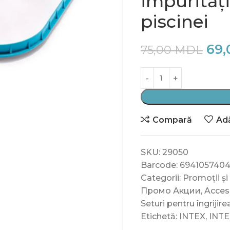
impurități
piscinei
69
75,00
MDL
Compară
Adă
SKU:
29050
Barcode:
694105740
Categorii:
Promoții și
Промо Акции
,
Acceso
Seturi pentru îngrijire
Etichetă:
INTEX
,
INTE