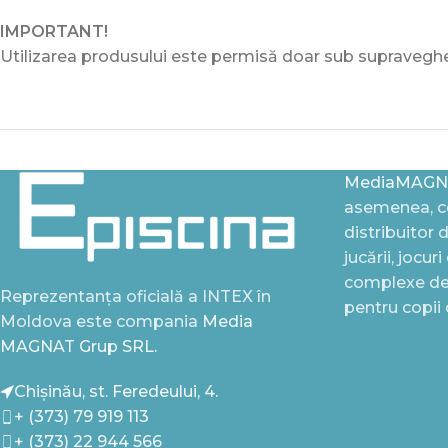
IMPORTANT!
Utilizarea produsului este permisă doar sub supraveghere
MediaMAGN
asemenea, ce
distribuitor 
jucării, jocur
complexe de 
Reprezentanța oficială a INTEX în
pentru copii
Moldova este compania
Media
MAGNAT Grup SRL.
Chișinău, st. Feredeului, 4.
+ (373) 79 919 113
+ (373) 22 944 566