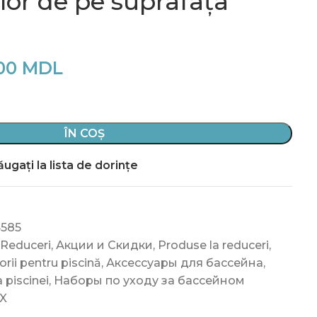
lor de pe suprafața
,00
MDL
ÎN COȘ
ugați la lista de dorințe
4585
 Reduceri
,
Акции и Скидки
,
Produse la reduceri
,
rii pentru piscină
,
Аксессуары для бассейна
,
a piscinei
,
Наборы по уходу за бассейном
X