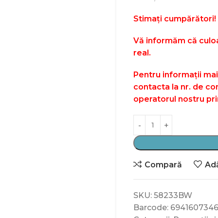
Stimați cumpărători!
Vă informăm că culoa
real.
Pentru informații mai
contacta la nr. de co
operatorul nostru pri
Compară
Adă
SKU:
58233BW
Barcode:
694160734