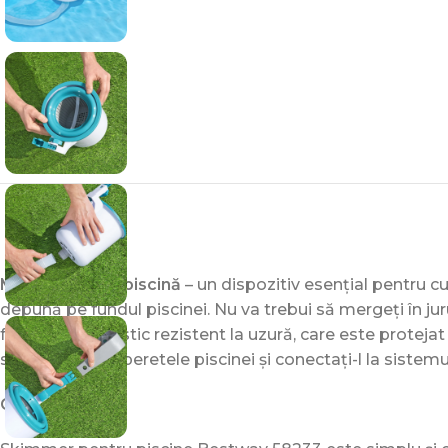
Mătură pentru piscină
– un dispozitiv esențial pentru c
depună pe fundul piscinei. Nu va trebui să mergeți în ju
fabricat din plastic rezistent la uzură, care este protej
skimmer-ul pe peretele piscinei și conectați-l la sistemul 
Caracteristici: