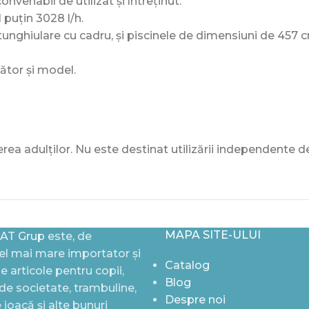
enabil de utilizat și întreținut.
 puțin 3028 l/h.
unghiulare cu cadru, și piscinele de dimensiuni de 457 c
cător și model.
a adulților. Nu este destinat utilizării independente de
MAPA SITE-ULUI
AT Grup
este, de
l mai mare importator și
Catalog
de articole pentru copii,
Blog
i de societate, trambuline,
Despre noi
joacă și alte bunuri