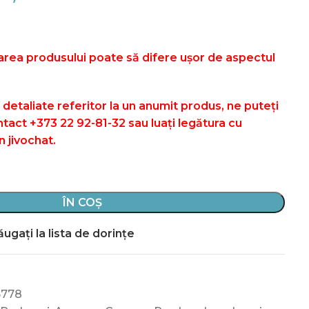
rea produsului poate să difere ușor de aspectul
 detaliate referitor la un anumit produs, ne puteți
ntact +373 22 92-81-32 sau luați legătura cu
n jivochat.
ÎN COȘ
ugați la lista de dorințe
6778