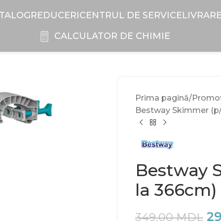
TALOG
REDUCERI
CENTRUL DE SERVICE
LIVRAR
CALCULATOR DE CHIMIE
Prima pagină
Promoți
Bestway Skimmer (p/u
Bestway S
la 366cm)
2
349,00
MDL