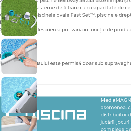
Skimmer pentru piscine Bestway 58233 este simplu și conv
Potrivit pentru sisteme de filtrare cu o capacitate de cel
Compatibil cu piscinele ovale Fast Set™, piscinele drept
Documente:
Specificațiile și descrierea pot varia în funcție de produ
IMPORTANT!
Utilizarea produsului este permisă doar sub supraveghere
MediaMAGN
asemenea, ce
distribuitor 
jucării, jocur
complexe de 