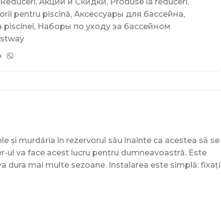
 Reduceri
,
Акции и Скидки
,
Produse la reduceri
,
rii pentru piscină
,
Аксессуары для бассейна
,
a piscinei
,
Наборы по уходу за бассейном
stway
le și murdăria în rezervorul său înainte ca acestea să se
mer-ul va face acest lucru pentru dumneavoastră. Este
 va dura mai multe sezoane. Instalarea este simplă: fixați