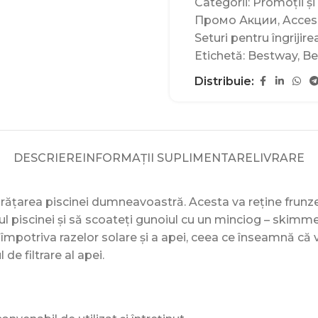
Categorii:
Promoții și
Промо Акции
,
Acceso
Seturi pentru îngrijire
Etichetă:
Bestway
,
Be
Distribuie:
DESCRIERE
INFORMAȚII SUPLIMENTARE
LIVRARE
urățarea piscinei dumneavoastră. Acesta va reține frunze
rul piscinei și să scoateți gunoiul cu un minciog – skim
at împotriva razelor solare și a apei, ceea ce înseamnă că
de filtrare al apei.