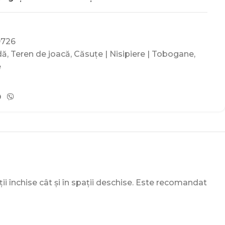
9726
dă
,
Teren de joacă
,
Căsuțe | Nisipiere | Tobogane
,
e
ții închise cât și în spații deschise. Este recomandat