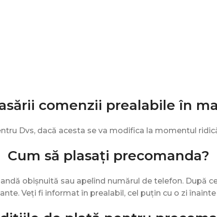
asării comenzii prealabile în m
entru Dvs, dacă acesta se va modifica la momentul ridică
Cum să plasați precomanda?
andă obișnuită sau apelînd numărul de telefon. După c
ante. Veți fi informat în prealabil, cel puțin cu o zi înain