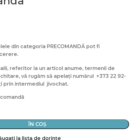
anda”
olele din categoria PRECOMANDĂ pot fi
 cerere.
lii, referitor la un articol anume, termenii de
e achitare, vă rugăm să apelați numărul
+373 22 92-
i prin intermediul jivochat.
recomandă
ÎN COȘ
ugați la lista de dorințe