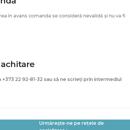
andă
rea în avans comanda se consideră nevalidă și nu va fi
 achitare
n +373 22 92-81-32 sau să ne scrieți prin intermediul
Urmărește-ne pe rețele de