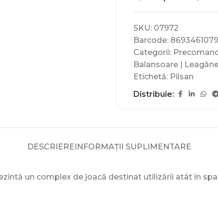
SKU:
07972
Barcode:
869346107
Categorii:
Precoman
Balansoare | Leagăn
Etichetă:
Pilsan
Distribuie:
DESCRIERE
INFORMAȚII SUPLIMENTARE
ezintă un complex de joacă destinat utilizării atât în spa