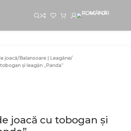
E
de joacă
Balansoare | Leagăne
tobogan și leagăn „Panda”
e joacă cu tobogan și