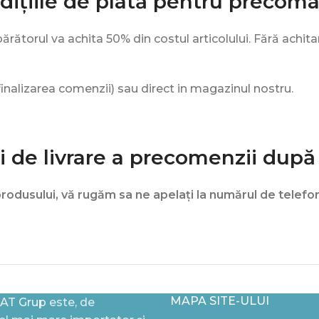
dițiile de plată pentru precom
ătorul va achita 50% din costul articolului. Fără achita
 finalizarea comenzii) sau direct in magazinul nostru.
 de livrare a precomenzii după
produsului, vă rugăm sa ne apelați la numărul de telefo
MAPA SITE-ULUI
AT Grup
este, de