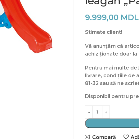
leagăn „P
9.999,00
MDL
Stimate client!
V
ă anunțăm că artic
achiziționate doar la
Pentru mai multe deta
livrare, condițiile d
81-32 sau să ne scrieț
Disponibil pentru p
Compară
Adă