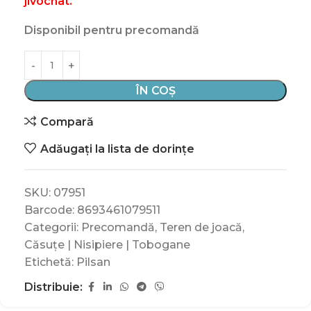
jivochat.
Disponibil pentru precomandă
ÎN COȘ
Compară
Adăugați la lista de dorințe
SKU:
07951
Barcode:
8693461079511
Categorii:
Precomandă
,
Teren de joacă
,
Căsuțe | Nisipiere | Tobogane
Etichetă:
Pilsan
Distribuie: