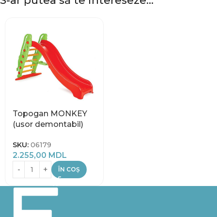
S-ar putea să te intereseze…
Topogan MONKEY
(usor demontabil)
SKU:
06179
2.255,00
MDL
ÎN COȘ