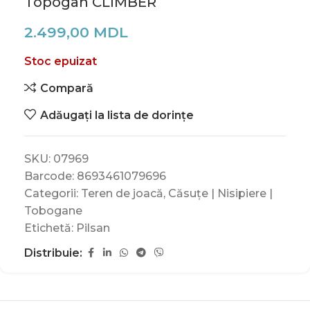
Topogan CLIMBER
2.499,00
MDL
Stoc epuizat
Compară
Adăugați la lista de dorințe
SKU:
07969
Barcode:
8693461079696
Categorii:
Teren de joacă
,
Căsuțe | Nisipiere |
Tobogane
Etichetă:
Pilsan
Distribuie: