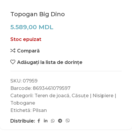
Topogan Big Dino
5.589,00
MDL
Stoc epuizat
Compară
Adăugați la lista de dorințe
SKU:
07959
Barcode:
8693461079597
Categorii:
Teren de joacă
,
Căsuțe | Nisipiere |
Tobogane
Etichetă:
Pilsan
Distribuie: