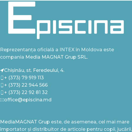
Reprezentanța oficială a INTEX în Moldova este
compania
Media MAGNAT Grup SRL.
Chișinău, st. Feredeului, 4.
+ (373) 79 919 113
+ (373) 22 944 566
+ (373) 22 92 81 32
office@episcina.md
MediaMAGNAT Grup
este, de asemenea, cel mai mare
importator și distribuitor de articole pentru copii, jucării,