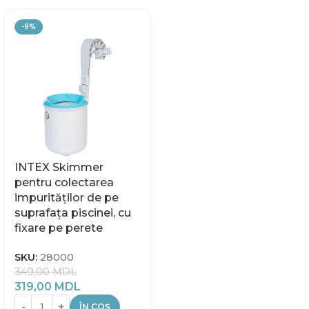
-9%
INTEX Skimmer
pentru colectarea
impurităților de pe
suprafața piscinei, cu
fixare pe perete
SKU:
28000
349,00
MDL
319,00
MDL
ÎN COȘ