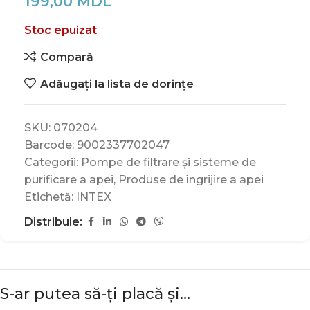
199,00
MDL
Stoc epuizat
Compară
Adăugați la lista de dorințe
SKU:
070204
Barcode:
9002337702047
Categorii:
Pompe de filtrare și sisteme de
purificare a apei
,
Produse de îngrijire a apei
Etichetă:
INTEX
Distribuie:
S-ar putea să-ți placă și…