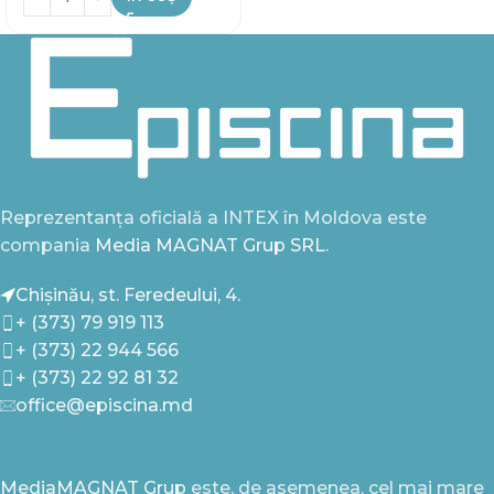
Reprezentanța oficială a INTEX în Moldova este
compania
Media MAGNAT Grup SRL.
Chișinău, st. Feredeului, 4.
+ (373) 79 919 113
+ (373) 22 944 566
+ (373) 22 92 81 32
office@episcina.md
MediaMAGNAT Grup
este, de asemenea, cel mai mare