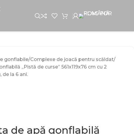
E
e gonflabile
Complexe de joacă pentru scăldat
nflabilă „Pistă de curse” 561x119x76 cm cu 2
 de la 6 ani.
ta de apă gonflabilă