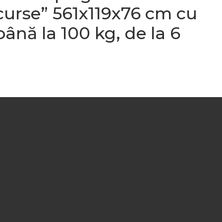
curse” 561x119x76 cm cu
până la 100 kg, de la 6