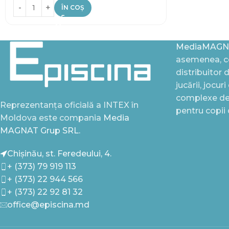
ÎN COȘ
MediaMAGN
asemenea, ce
distribuitor 
jucării, jocur
complexe de 
Reprezentanța oficială a INTEX în
pentru copii
Moldova este compania
Media
MAGNAT Grup SRL.
Chișinău, st. Feredeului, 4.
+ (373) 79 919 113
+ (373) 22 944 566
+ (373) 22 92 81 32
office@episcina.md