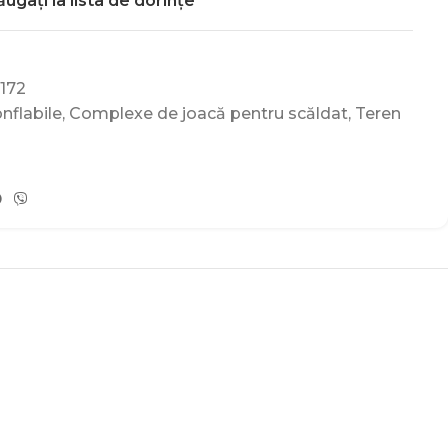
ugați la lista de dorințe
172
nflabile
,
Complexe de joacă pentru scăldat
,
Teren