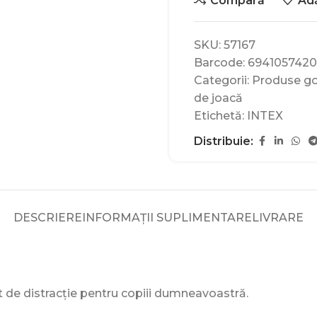
Compară
Adă
SKU:
57167
Barcode:
6941057420
Categorii:
Produse go
de joacă
Etichetă:
INTEX
Distribuie:
DESCRIERE
INFORMAȚII SUPLIMENTARE
LIVRARE
t de distracție pentru copiii dumneavoastră.