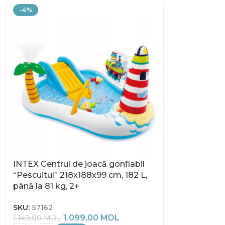
-4%
INTEX Centrul de joacă gonflabil
“Pescuitul” 218x188x99 cm, 182 L,
până la 81 kg, 2+
SKU:
57162
1.099,00
MDL
1.149,00
MDL