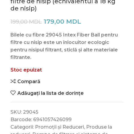
filtre de nisip (echivalentul a 18 kg
de nisip)
179,00
MDL
199,00
MDL
Bilele cu fibre 29045 Intex Fiber Ball pentru
filtre cu nisip este un înlocuitor ecologic
pentru nisipul filtrant, sticlă și alte materiale
filtrante.
Stoc epuizat
Compară
Adăugați la lista de dorințe
SKU:
29045
Barcode:
6941057426099
Categorii:
Promoții și Reduceri
,
Produse la