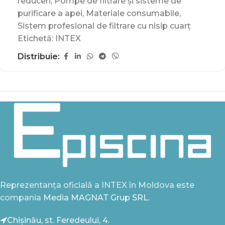
reduceri
,
Pompe de filtrare și sisteme de
purificare a apei
,
Materiale consumabile
,
Sistem profesional de filtrare cu nisip cuarț
Etichetă:
INTEX
Distribuie:
Reprezentanța oficială a INTEX în Moldova este
compania
Media MAGNAT Grup SRL.
Chișinău, st. Feredeului, 4.