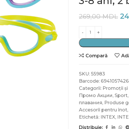
3-8 ani, 2
24
269,00
MDL
Compară
Adă
SKU:
55983
Barcode:
694105742
Categorii:
Promoții și
Промо Акции
,
Sport
,
плавания
,
Produse go
Accesorii pentru înot
,
Etichetă:
INTEX
,
INTE
Distribuie: