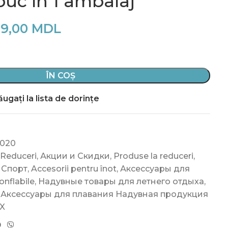
 buc în 1 ambalaj
9,00
MDL
ÎN COȘ
ugați la lista de dorințe
6020
 Reduceri
,
Акции и Скидки
,
Produse la reduceri
,
Спорт
,
Accesorii pentru înot
,
Аксессуары для
nflabile
,
Надувные товары для летнего отдыха
,
Аксессуары для плавания Надувная продукция
X