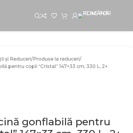
E
i și Reduceri
Produse la reduceri
lă pentru copii “Cristal” 147×33 cm, 330 L, 2+
cină gonflabilă pentru