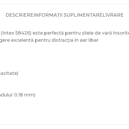
DESCRIERE
INFORMAȚII SUPLIMENTARE
LIVRARE
 (Intex 58426) este perfectă pentru zilele de vară însori
ere excelentă pentru distracția în aer liber.
pacitate)
ndului: 0,18 mm)