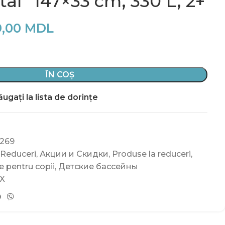
stal” 147×33 cm, 330 L, 2+
9,00
MDL
ÎN COȘ
ugați la lista de dorințe
269
 Reduceri
,
Акции и Скидки
,
Produse la reduceri
,
e pentru copii
,
Детские бассейны
X