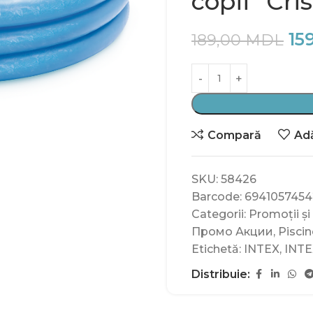
copii “Cri
15
189,00
MDL
Compară
Adă
SKU:
58426
Barcode:
6941057454
Categorii:
Promoții și
Промо Акции
,
Piscin
Etichetă:
INTEX
,
INTE
Distribuie: