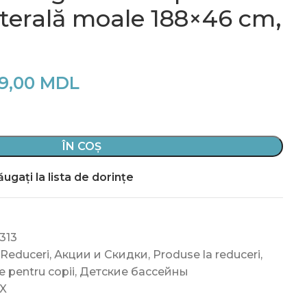
aterală moale 188×46 cm,
9,00
MDL
ÎN COȘ
ugați la lista de dorințe
313
 Reduceri
,
Акции и Скидки
,
Produse la reduceri
,
e pentru copii
,
Детские бассейны
X