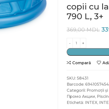
copii cu l
790 L, 3+
33
369,00
MDL
Compară
Adă
SKU:
58431
Barcode:
6941057454
Categorii:
Promoții și
Промо Акции
,
Piscin
Etichetă:
INTEX
,
INTE