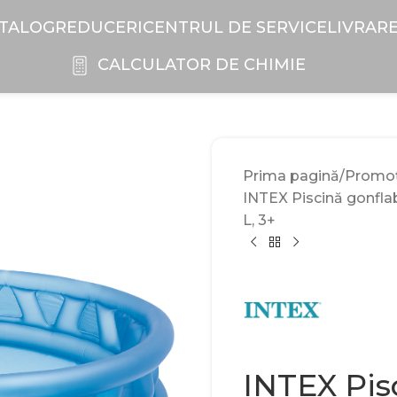
TALOG
REDUCERI
CENTRUL DE SERVICE
LIVRAR
CALCULATOR DE CHIMIE
Prima pagină
Promoți
INTEX Piscină gonflab
L, 3+
INTEX Pis