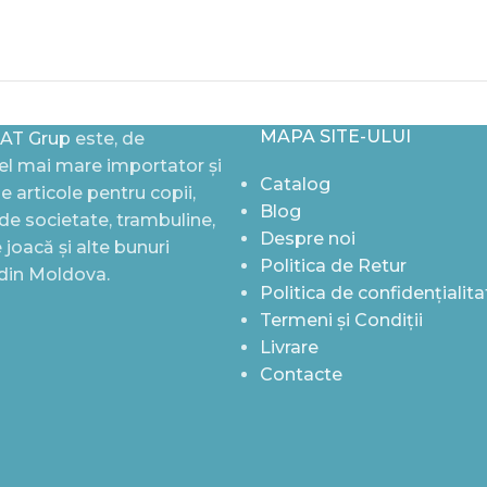
MAPA SITE-ULUI
AT Grup
este, de
l mai mare importator și
Catalog
de articole pentru copii,
Blog
i de societate, trambuline,
Despre noi
joacă și alte bunuri
Politica de Retur
 din Moldova.
Politica de confidențialita
Termeni și Condiții
Livrare
Contacte