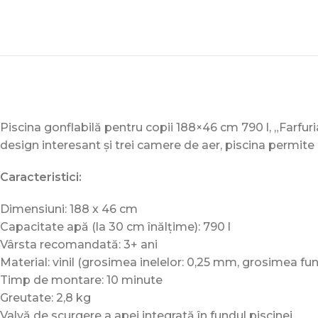
Piscina gonflabilă pentru copii 188×46 cm 790 l, „Farfuri
design interesant și trei camere de aer, piscina permite 
Caracteristici:
Dimensiuni: 188 x 46 cm
Capacitate apă (la 30 cm înălțime): 790 l
Vârsta recomandată: 3+ ani
Material: vinil (grosimea inelelor: 0,25 mm, grosimea fu
Timp de montare: 10 minute
Greutate: 2,8 kg
Valvă de scurgere a apei integrată în fundul piscinei