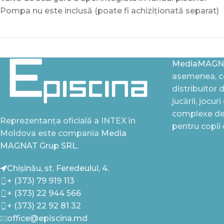
Pompa nu este inclusă (poate fi achiziționată separat)
MediaMAGN
asemenea, ce
distribuitor 
jucării, jocur
complexe de 
Reprezentanța oficială a INTEX în
pentru copii
Moldova este compania
Media
MAGNAT Grup SRL.
Chișinău, st. Feredeului, 4.
+ (373) 79 919 113
+ (373) 22 944 566
+ (373) 22 92 81 32
office@episcina.md