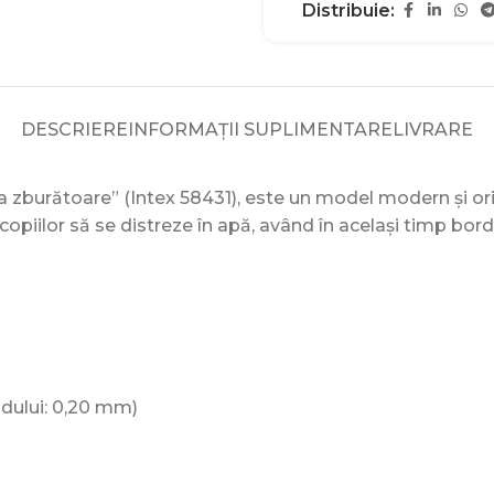
Distribuie:
DESCRIERE
INFORMAȚII SUPLIMENTARE
LIVRARE
a zburătoare” (Intex 58431), este un model modern și origi
copiilor să se distreze în apă, având în același timp bor
ndului: 0,20 mm)