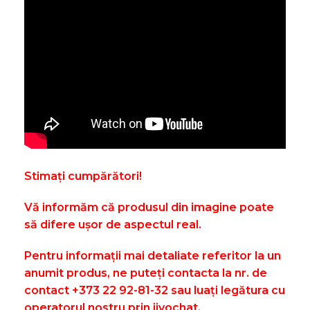
Stimați cumpărători!
Vă informăm că produsul din imagine poate
să difere ușor de aspectul real.
Pentru informații mai detaliate referitor la un
anumit produs, ne puteți contacta la nr. de
contact +373 22 92-81-32 sau luați legătura cu
operatorul nostru prin jivochat.