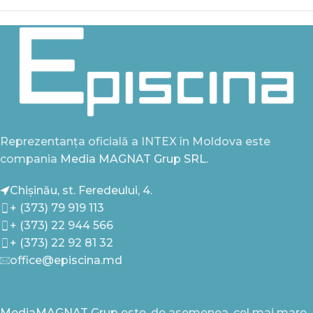
Reprezentanța oficială a INTEX în Moldova este
compania
Media MAGNAT Grup SRL.
Chișinău, st. Feredeului, 4.
+ (373) 79 919 113
+ (373) 22 944 566
+ (373) 22 92 81 32
office@episcina.md
MediaMAGNAT Grup
este, de asemenea, cel mai mare