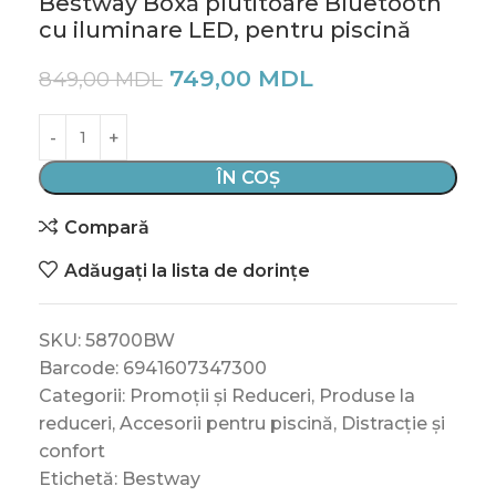
Bestway Boxă plutitoare Bluetooth
cu iluminare LED, pentru piscină
749,00
MDL
849,00
MDL
ÎN COȘ
Compară
Adăugați la lista de dorințe
SKU:
58700BW
Barcode:
6941607347300
Categorii:
Promoții și Reduceri
,
Produse la
reduceri
,
Accesorii pentru piscină
,
Distracție și
confort
Etichetă:
Bestway