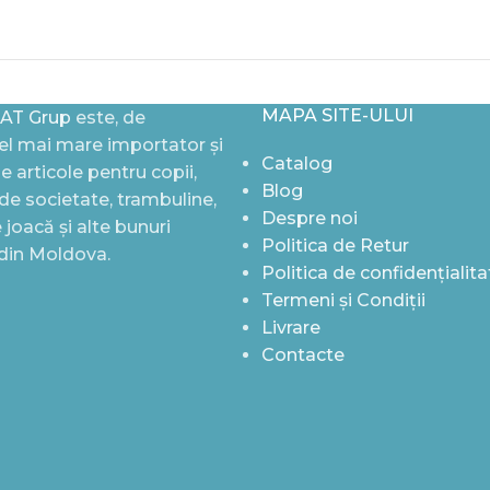
MAPA SITE-ULUI
AT Grup
este, de
l mai mare importator și
Catalog
de articole pentru copii,
Blog
i de societate, trambuline,
Despre noi
joacă și alte bunuri
Politica de Retur
 din Moldova.
Politica de confidențialita
Termeni și Condiții
Livrare
Contacte