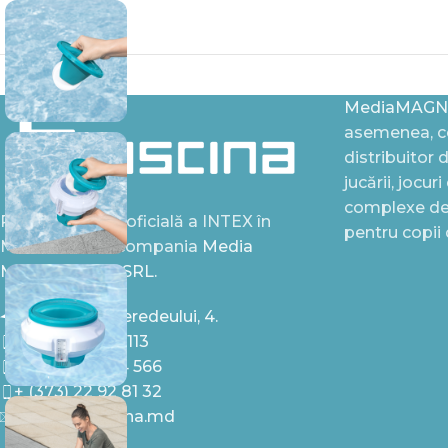
MediaMAGN
asemenea, ce
distribuitor 
jucării, jocur
complexe de 
Reprezentanța oficială a INTEX în
pentru copii
Moldova este compania
Media
MAGNAT Grup SRL.
Chișinău, st. Feredeului, 4.
+ (373) 79 919 113
+ (373) 22 944 566
+ (373) 22 92 81 32
office@episcina.md