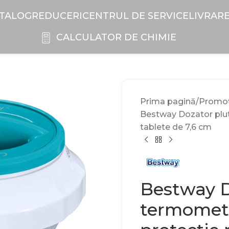
TALOG
REDUCERI
CENTRUL DE SERVICE
LIVRAR
CALCULATOR DE CHIMIE
Prima pagină
Promoți
Bestway Dozator plut
tablete de 7,6 cm
Bestway D
termomet