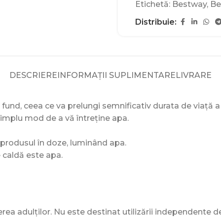
Etichetă:
Bestway
,
Be
Distribuie:
DESCRIERE
INFORMAȚII SUPLIMENTARE
LIVRARE
fund, ceea ce va prelungi semnificativ durata de viață a 
 simplu mod de a vă întreține apa.
vă produsul în doze, luminând apa.
e caldă este apa.
a adulților. Nu este destinat utilizării independente de