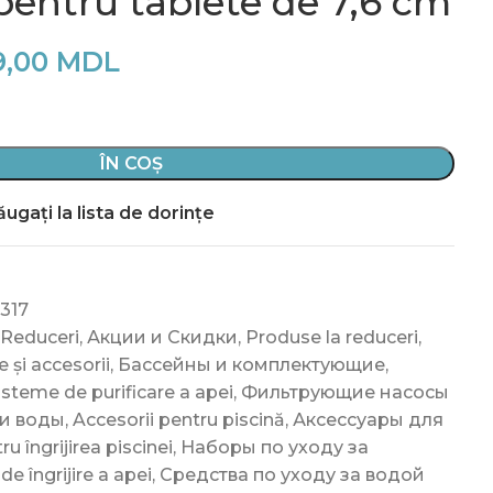
pentru tablete de 7,6 cm
9,00
MDL
ÎN COȘ
ugați la lista de dorințe
317
 Reduceri
,
Акции и Скидки
,
Produse la reduceri
,
e și accesorii
,
Бассейны и комплектующие
,
isteme de purificare a apei
,
Фильтрующие насосы
ии воды
,
Accesorii pentru piscină
,
Аксессуары для
ru îngrijirea piscinei
,
Наборы по уходу за
e îngrijire a apei
,
Средства по уходу за водой