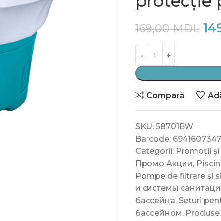
protecție 
14
169,00
MDL
Compară
Adă
SKU:
58701BW
Barcode:
6941607347
Categorii:
Promoții și
Промо Акции
,
Piscin
Pompe de filtrare și s
и системы санитац
бассейна
,
Seturi pent
бассейном
,
Produse d