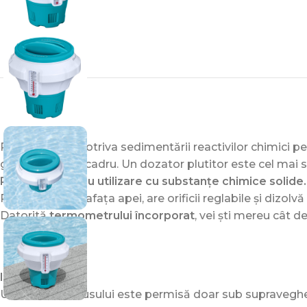
Protejează împotriva sedimentării reactivilor chimici pe 
gonflabile și cu cadru. Un dozator plutitor este cel mai
Proiectat pentru utilizare cu substanțe chimice solide.
Plutește la suprafața apei, are orificii reglabile și dizol
Datorită
termometrului încorporat
, vei ști mereu cât d
IMPORTANT!
Utilizarea produsului este permisă doar sub supraveghere