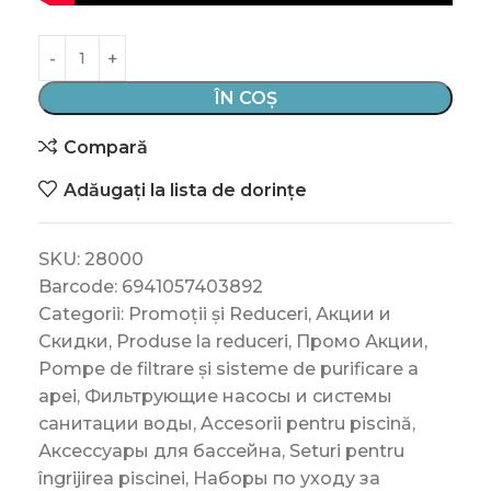
ÎN COȘ
Compară
Adăugați la lista de dorințe
SKU:
28000
Barcode:
6941057403892
Categorii:
Promoții și Reduceri
,
Акции и
Скидки
,
Produse la reduceri
,
Промо Акции
,
Pompe de filtrare și sisteme de purificare a
apei
,
Фильтрующие насосы и системы
санитации воды
,
Accesorii pentru piscină
,
Аксессуары для бассейна
,
Seturi pentru
îngrijirea piscinei
,
Наборы по уходу за