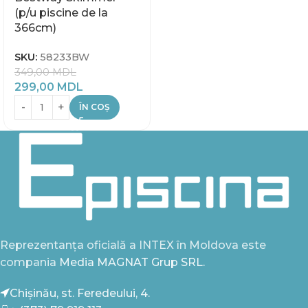
(p/u piscine de la
366cm)
SKU:
58233BW
349,00
MDL
299,00
MDL
ÎN COȘ
Reprezentanța oficială a INTEX în Moldova este
compania
Media MAGNAT Grup SRL.
Chișinău, st. Feredeului, 4.