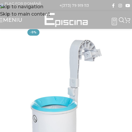
+(373) 79 919 113
Skip to navigation
Skip to main content
MENIU
-9%