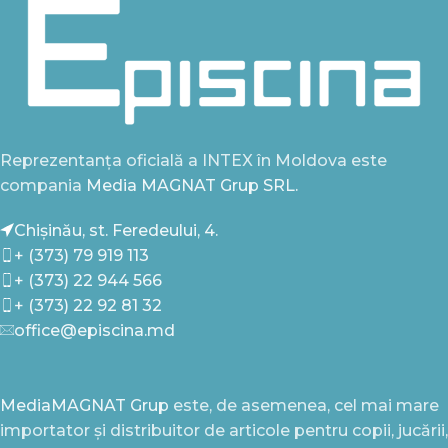
Reprezentanța oficială a INTEX în Moldova este
compania
Media MAGNAT Grup SRL.
Chișinău, st. Feredeului, 4.
+ (373) 79 919 113
+ (373) 22 944 566
+ (373) 22 92 81 32
office@episcina.md
MediaMAGNAT Grup
este, de asemenea, cel mai mare
importator și distribuitor de articole pentru copii, jucării,