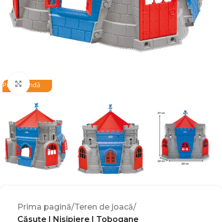
Click to enlarge
Precomandă
Prima pagină
Teren de joacă
Căsuțe | Nisipiere | Tobogane