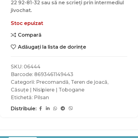
22 92-81-32 sau să ne scrieți prin intermediul
jivochat.
Stoc epuizat
Compară
Adăugați la lista de dorințe
SKU:
06444
Barcode:
8693461149443
Categorii:
Precomandă
,
Teren de joacă
,
Căsuțe | Nisipiere | Tobogane
Etichetă:
Pilsan
Distribuie: