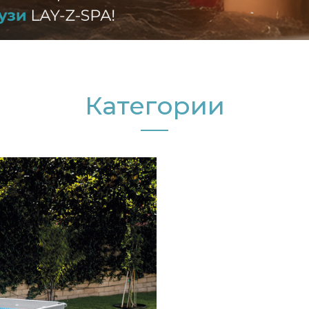
Категории